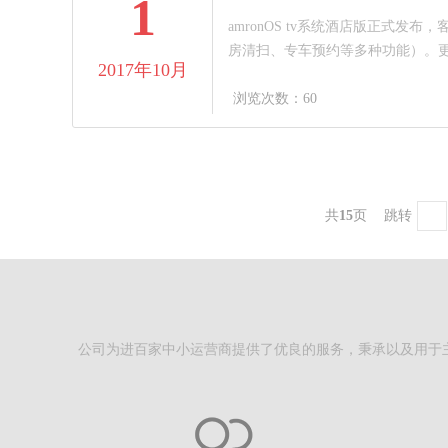
1
amronOS tv系统酒店版正
房清扫、专车预约等多种功能）。
2017年10月
浏览次数：60
共
15
页
跳转
公司为进百家中小运营商提供了优良的服务，秉承以及用于主路的s