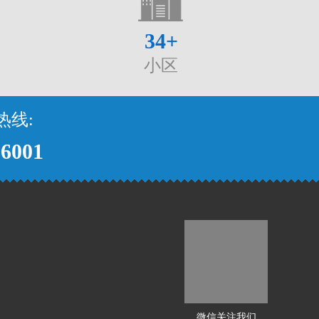
34
+
小区
热线:
96001
微信关注我们